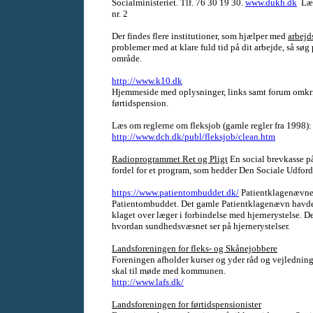
Socialministeriet. Tlf. 76 30 19 30.
www.dukh.dk
Læs 
nr. 2
Der findes flere institutioner, som hjælper med
arbejd
problemer med at klare fuld tid på dit arbejde, så søg 
område.
http://www.k10.dk
Hjemmeside med oplysninger, links samt forum omkri
førtidspension.
Læs om reglerne om fleksjob (gamle regler fra 1998):
http://www.dch.dk/publ/fleksjob/clean.htm
Radioprogrammet Ret og Pligt
En social brevkasse på 
fordel for et program, som hedder Den Sociale Udford
https://www.patientombuddet.dk/
Patientklagenævnet
Patientombuddet. Det gamle Patientklagenævn havde e
klaget over læger i forbindelse med hjernerystelse. De
hvordan sundhedsvæsnet ser på hjernerystelser.
Landsforeningen for fleks- og Skånejobbere
Foreningen afholder
kurser og yder råd og vejledning.
skal til møde med kommunen.
http://www.lafs.dk/
Landsforeningen for førtidspensionister