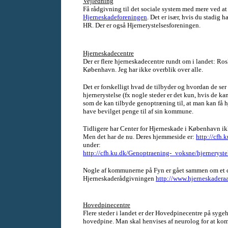
Vejledning
Få rådgivning til det sociale system med mere ved at
Hjerneskadeforeningen
. Det er især, hvis du stadig 
HR. Der er også Hjernerystelsesforeningen.
Hjerneskadecentre
Der er flere hjerneskadecentre rundt om i landet: Ro
København. Jeg har ikke overblik over alle.
Det er forskelligt hvad de tilbyder og hvordan de ser 
hjernerystelse (fx nogle steder er det kun, hvis de kan
som de kan tilbyde genoptræning til, at man kan få h
have bevilget penge til af sin kommune.
Tidligere har Center for Hjerneskade i København ikk
Men det har de nu. Deres hjemmeside er:
http://cfh.
under:
http://cfh.ku.dk/Genoptraening-_voksne/hjerneryste
Nogle af kommunerne på Fyn er gået sammen om et c
Hjerneskaderådgivningen
http://www.hjerneskadera
Hovedpinecentre
Flere steder i landet er der Hovedpinecentre på syge
hovedpine. Man skal henvises af neurolog for at ko