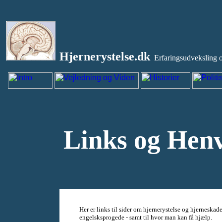
Hjernerystelse.dk
Erfaringsudveksling o
Links og Henv
Her er links til sider om hjernerystelse og hjerneskad
engelsksprogede - samt til hvor man kan få hjælp.