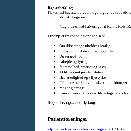
Bog anbefaling
Piskesmældsramte oplever noget lignende som HR ram
om problemstillingerne:
"Tag piskesmæld alvorligt" af Hanne Holst 
Eksempler fra Indholdsfortegnelsen:
Om ikke at tage uheldet alvorligt
Fra sympati til mistænkeliggørelse
Du ser godt ud
Arbejde og fyring
Svimmelhed, smerter og søvn
At blive ramt på identiteten
Håb stædighed og viljestyrke
I klemme mellem videnskab og holdninger
Magt og afmagt
Konsekvenser af ikke at blive taget alvorligt
Bogen fås også som lydbog.
Patientforeninger
http://www.hjernerystelsesforeningen.dk
I 2013 er no