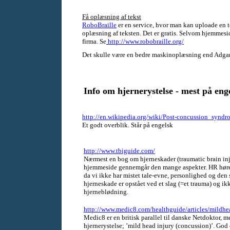
Få oplæsning af tekst
RoboBraille
er en service, hvor man kan uploade en te
oplæsning af teksten. Det er gratis. Selvom hjemmesid
firma. Se
http://www.robobraille.org/
Det skulle være en bedre maskinoplæsning end Adga
Info om
hjernerystelse - mest på eng
http://en.wikipedia.org/wiki/Post-concussion_syndr
Et godt overblik. Står på engelsk
http://www.tbiguide.com/
Nærmest en bog om hjerneskader (traumatic brain inj
hjemmeside gennemgår den mange aspekter. HR hører
da vi ikke har mistet tale-evne, personlighed og den s
hjerneskade er opstået ved et slag (=et trauma) og ik
hjerneblødning.
http://www.medic8.com/healthguide/articles/mildhe
Medic8 er en britisk parallel til danske Netdoktor,
hjernerystelse; ’mild head injury (concussion)’. God