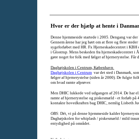
Hvor er der hjælp at hente i Danma
Denne hjemmeside startede i 2005. Dengang var der
Gennem årene har jeg hørt om at flere og flere steder t
sygeforløbet med HR. Fx Hjerneskadecentret i KBH 
i Glostrup. Mens beskeden fra hjerneskadecentret i Å
gøre noget for folk med følger af hjernerystelse. Får 
Daghøjskolen i Centrum, København
Daghøjskolen i Centrum
var det sted i Danmark, som
følger af hjernerystelse (siden år 2000). De fulgte fo
om hvad ramte afprøver.
Men DHIC lukkede ved udgangen af 2014. De har elle
ramte af hjernerystelse og piskesmæld - et forløb p
kontakte hovedkraften bag DHIC, nemlig Lisbeth Ju
OBS
: Dét, vi på denne hjemmeside kalder hjerneryst
Daghøjskolen for whiplash / piskesmæld / mild traum
entydighed på området.