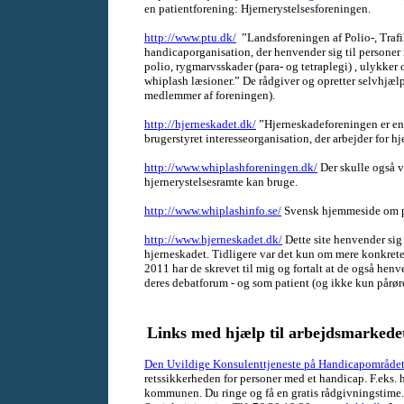
en patientforening: Hjernerystelsesforeningen.
http://www.ptu.dk/
”Landsforeningen af Polio-, Traf
handicaporganisation, der henvender sig til persone
polio, rygmarvsskader (para- og tetraplegi) , ulykker
whiplash læsioner.” De rådgiver og opretter selvhjælp
medlemmer af foreningen).
http://hjerneskadet.dk/
”Hjerneskadeforeningen er e
brugerstyret interesseorganisation, der arbejder for h
http://www.whiplashforeningen.dk/
Der skulle også 
hjernerystelsesramte kan bruge.
http://www.whiplashinfo.se/
Svensk hjemmeside om 
http://www.hjerneskadet.dk/
Dette site henvender sig 
hjerneskadet. Tidligere var det kun om mere konkret
2011 har de skrevet til mig og fortalt at de også hen
deres debatforum - og som patient (og ikke kun pårør
Links med hjælp til arbejdsmarkede
Den Uvildige Konsulenttjeneste på Handicapområde
retssikkerheden for personer med et handicap. F.eks
kommunen. Du ringe og få en gratis rådgivningstime. 