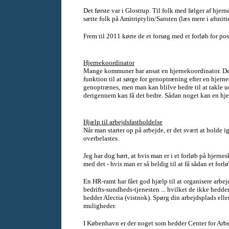
Det første var i Glostrup. Til folk med følger af hjern
sætte folk på Amitriptylin/Saroten (læs mere i afsnitt
Frem til 2011 kørte de et forsøg med et forløb for po
Hjernekoordinator
Mange kommuner har ansat en hjernekoordinator. Det
funktion til at sørge for genoptræning efter en hjer
genoptrænes, men man kan blilve bedre til at takle u
derigennem kan få det bedre. Sådan noget kan en hje
Hjælp til arbejdsfastholdelse
Når man starter op på arbejde, er det svært at holde i
overbelastes.
Jeg har dog hørt, at hvis man er i et forløb på hjernes
med det - hvis man er så heldig til at få sådan et forlø
En HR-ramt har fået god hjælp til at organisere arb
bedrifts-sundheds-tjenesten ... hvilket de ikke hedder
hedder Alectia (vistnok). Spørg din arbejdsplads el
muligheder.
I København er der noget som hedder Center for Arbe