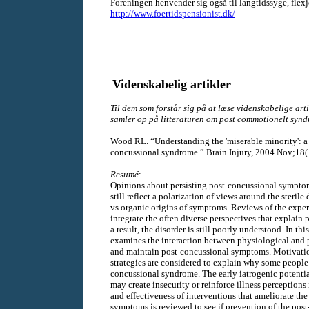
Foreningen henvender sig også til langtidssyge, flex
http://www.foertidspensionist.dk/
Videnskabelig artikler
Til dem som forstår sig på at læse videnskabelige art
samler op på litteraturen om post commotionelt syn
Wood RL. “Understanding the 'miserable minority': a d
concussional syndrome.” Brain Injury, 2004 Nov;18
Resumé
:
Opinions about persisting post-concussional symptom
still reflect a polarization of views around the steri
vs organic origins of symptoms. Reviews of the exper
integrate the often diverse perspectives that explain
a result, the disorder is still poorly understood. In th
examines the interaction between physiological and p
and maintain post-concussional symptoms. Motivation
strategies are considered to explain why some people 
concussional syndrome. The early iatrogenic potenti
may create insecurity or reinforce illness perceptions 
and effectiveness of interventions that ameliorate th
symptoms is reviewed to see if prevention of the pos