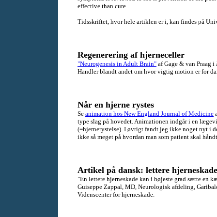
effective than cure.
Tidsskriftet, hvor hele artiklen e
r i, kan findes på Uni
Regenerering af hjerneceller
"Neurogenesis in Adult Brain"
af Gage & van Praag i
Handler blandt andet om hvor vigtig motion er for dan
Når en hjerne rystes
Se
animation hos New England Journal of Medicine
a
type slag på hovedet. Animationen indgår i en læge
(=hjernerystelse). I øvrigt fandt jeg ikke noget nyt i 
ikke så meget på hvordan man som patient skal håndte
Artikel på dansk: lettere hjerneskad
"En lettere hjerneskade kan i højeste grad sætte en k
Guiseppe Zappal, MD, Neurologisk afdeling, Garibaldi
Videnscenter for hjerneskade.