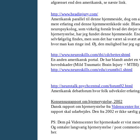
afgrænset end den amerikansk, se næste link.
http://www.headinjury.com/
Amerikansk parallel til denne hjemmeside, dog om a
mere erfaring end denne hjemmestrikkede side. Bland
neuropsykolog, som virkelig forstår hvad det drejer s
hjernerystelse, har jeg fundet denne hjemmeside. End
selvfølgelig findes, men som det har været så svært at
hvor man kan ringe ind. Øj, den mulighed har jeg og
http://www.neuroskills.com/tbi/cdcbetter.shtml
En anden amerikansk portal. De har blandt andet en
hovedskader (Mild Traumatic Brain Injury = MTBI):
http://www.neuroskills.com/edu/ceumtbi1.shtml
http://neurotalk.psychcentral.com/forum92.html
Amerikansk debatforum hvor folk udveksler erfaringe
Konsensusrapport om hjernerystelse, 2002
Dansk rapport om hjernerystelse fra
Videnscenter for
rapport skal udarbejdes. Den fra 2002 er ikke særlig 
PS: Dem på Videnscenter for hjerneskade er vist mest 
Og omtaler langvarig hjernerystelse / post commotio
her.